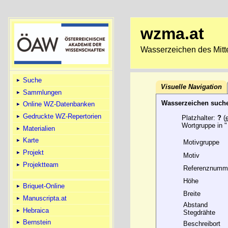
wzma.at
Wasserzeichen des Mitte
Suche
Visuelle Navigation
Sammlungen
Wasserzeichen such
Online WZ-Datenbanken
Gedruckte WZ-Repertorien
Platzhalter:
?
(
Wortgruppe in "
Materialien
Karte
Motivgruppe
Projekt
Motiv
Projektteam
Referenznumm
Höhe
Briquet-Online
Breite
Manuscripta.at
Abstand
Hebraica
Stegdrähte
Bernstein
Beschreibort