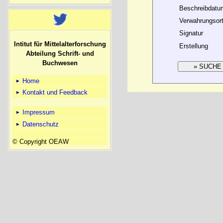
Beschreibdatu
Verwahrungsor
Signatur
Intitut für Mittelalterforschung
Erstellung
Abteilung Schrift- und
Buchwesen
Home
Kontakt und Feedback
Impressum
Datenschutz
© Copyright OEAW