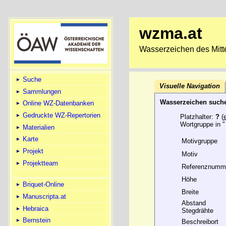
wzma.at
Wasserzeichen des Mitte
Suche
Visuelle Navigation
Sammlungen
Wasserzeichen such
Online WZ-Datenbanken
Gedruckte WZ-Repertorien
Platzhalter:
?
(
Wortgruppe in "
Materialien
Karte
Motivgruppe
Projekt
Motiv
Projektteam
Referenznumm
Höhe
Briquet-Online
Breite
Manuscripta.at
Abstand
Hebraica
Stegdrähte
Bernstein
Beschreibort