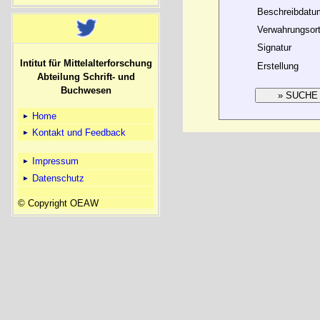
Beschreibdatu
Verwahrungsor
Signatur
Intitut für Mittelalterforschung
Erstellung
Abteilung Schrift- und
Buchwesen
Home
Kontakt und Feedback
Impressum
Datenschutz
© Copyright OEAW