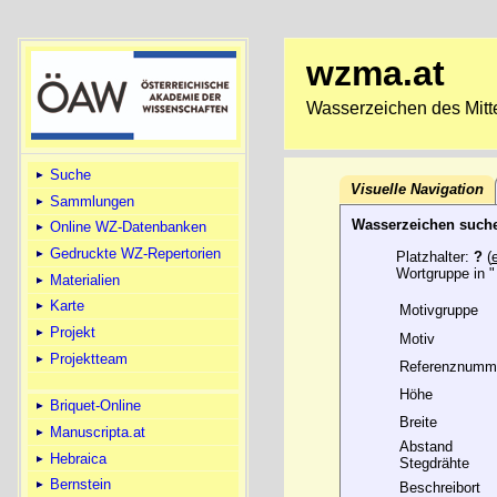
wzma.at
Wasserzeichen des Mitte
Suche
Visuelle Navigation
Sammlungen
Wasserzeichen such
Online WZ-Datenbanken
Gedruckte WZ-Repertorien
Platzhalter:
?
(
Wortgruppe in "
Materialien
Karte
Motivgruppe
Projekt
Motiv
Projektteam
Referenznumm
Höhe
Briquet-Online
Breite
Manuscripta.at
Abstand
Hebraica
Stegdrähte
Bernstein
Beschreibort