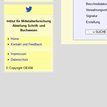
Beschreibdatu
Verwahrungsor
Signatur
Intitut für Mittelalterforschung
Erstellung
Abteilung Schrift- und
Buchwesen
Home
Kontakt und Feedback
Impressum
Datenschutz
© Copyright OEAW