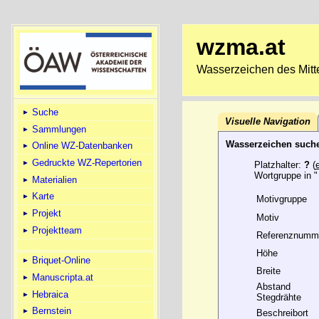
wzma.at
Wasserzeichen des Mitte
Suche
Visuelle Navigation
Sammlungen
Wasserzeichen such
Online WZ-Datenbanken
Gedruckte WZ-Repertorien
Platzhalter:
?
(
Wortgruppe in "
Materialien
Karte
Motivgruppe
Projekt
Motiv
Projektteam
Referenznumm
Höhe
Briquet-Online
Breite
Manuscripta.at
Abstand
Hebraica
Stegdrähte
Bernstein
Beschreibort