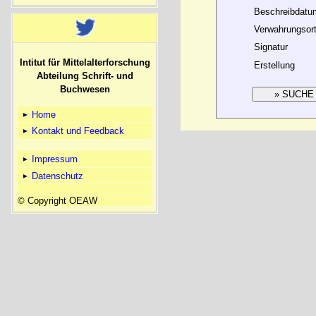
Beschreibdatu
Verwahrungsor
Signatur
Intitut für Mittelalterforschung
Erstellung
Abteilung Schrift- und
Buchwesen
Home
Kontakt und Feedback
Impressum
Datenschutz
© Copyright OEAW