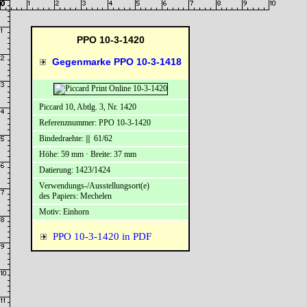
PPO 10-3-1420
Gegenmarke PPO 10-3-1418
Piccard 10, Abtlg. 3, Nr. 1420
Referenznummer: PPO 10-3-1420
Bindedraehte: ||| 61/62
Höhe: 59 mm · Breite: 37 mm
Datierung: 1423/1424
Verwendungs-/Ausstellungsort(e)
des Papiers: Mechelen
Motiv: Einhorn
PPO 10-3-1420 in PDF