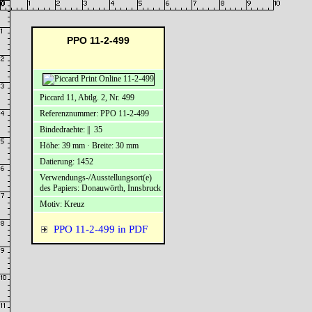
PPO 11-2-499
Piccard 11, Abtlg. 2, Nr. 499
Referenznummer: PPO 11-2-499
Bindedraehte: || 35
Höhe: 39 mm · Breite: 30 mm
Datierung: 1452
Verwendungs-/Ausstellungsort(e)
des Papiers: Donauwörth, Innsbruck
Motiv: Kreuz
PPO 11-2-499 in PDF