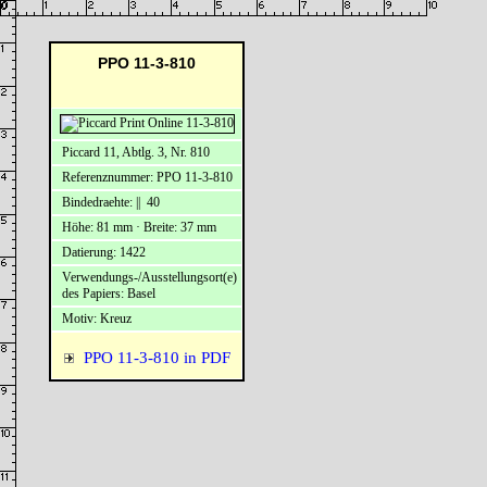
PPO 11-3-810
Piccard 11, Abtlg. 3, Nr. 810
Referenznummer: PPO 11-3-810
Bindedraehte: || 40
Höhe: 81 mm · Breite: 37 mm
Datierung: 1422
Verwendungs-/Ausstellungsort(e)
des Papiers: Basel
Motiv: Kreuz
PPO 11-3-810 in PDF