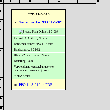
PPO 11-3-919
Gegenmarke PPO 11-3-921
Piccard 11, Abtlg. 3, Nr. 919
Referenznummer: PPO 11-3-919
Bindedraehte: || 31/32
Höhe: 72 mm · Breite: 39 mm
Datierung: 1529
Verwendungs-/Ausstellungsort(e)
des Papiers: Sassenberg (Westf)
Motiv: Kreuz
PPO 11-3-919 in PDF