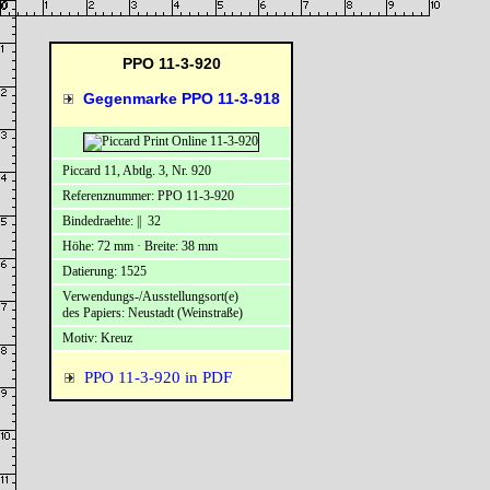
PPO 11-3-920
Gegenmarke PPO 11-3-918
Piccard 11, Abtlg. 3, Nr. 920
Referenznummer: PPO 11-3-920
Bindedraehte: || 32
Höhe: 72 mm · Breite: 38 mm
Datierung: 1525
Verwendungs-/Ausstellungsort(e)
des Papiers: Neustadt (Weinstraße)
Motiv: Kreuz
PPO 11-3-920 in PDF