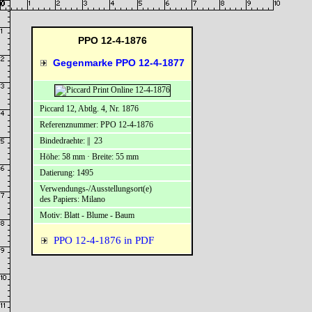
PPO 12-4-1876
Gegenmarke PPO 12-4-1877
Piccard 12, Abtlg. 4, Nr. 1876
Referenznummer: PPO 12-4-1876
Bindedraehte: || 23
Höhe: 58 mm · Breite: 55 mm
Datierung: 1495
Verwendungs-/Ausstellungsort(e)
des Papiers: Milano
Motiv: Blatt - Blume - Baum
PPO 12-4-1876 in PDF