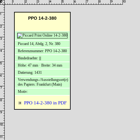
PPO 14-2-380
Piccard 14, Abtlg. 2, Nr. 380
Referenznummer: PPO 14-2-380
Bindedraehte: |||
Höhe: 47 mm · Breite: 34 mm
Datierung: 1431
Verwendungs-/Ausstellungsort(e)
des Papiers: Frankfurt (Main)
Motiv:
PPO 14-2-380 in PDF