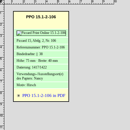
PPO 15.1-2-106
Piccard 15, Abtlg. 2, Nr. 106
Referenznummer: PPO 15.1-2-106
Bindedraehte: || 38
Höhe: 75 mm · Breite: 40 mm
Datierung: 1417/1422
Verwendungs-/Ausstellungsort(e)
des Papiers: Nancy
Motiv: Hirsch
PPO 15.1-2-106 in PDF