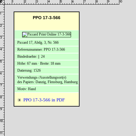
PPO 17-3-566
Piccard 17, Abtlg. 3, Nr. 566
Referenznummer: PPO 17-3-566
Bindedraehte: || 24
Höhe: 67 mm · Breite: 18 mm
Datierung: 1526
Verwendungs-/Ausstellungsort(e)
des Papiers: Danzig, Flensburg, Hamburg
Motiv: Hand
PPO 17-3-566 in PDF