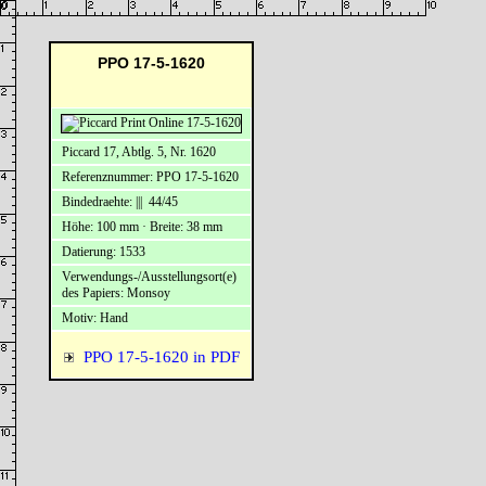
PPO 17-5-1620
Piccard 17, Abtlg. 5, Nr. 1620
Referenznummer: PPO 17-5-1620
Bindedraehte: ||| 44/45
Höhe: 100 mm · Breite: 38 mm
Datierung: 1533
Verwendungs-/Ausstellungsort(e)
des Papiers: Monsoy
Motiv: Hand
PPO 17-5-1620 in PDF