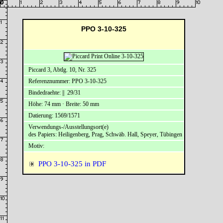
PPO 3-10-325
Piccard 3, Abtlg. 10, Nr. 325
Referenznummer: PPO 3-10-325
Bindedraehte: || 29/31
Höhe: 74 mm · Breite: 50 mm
Datierung: 1569/1571
Verwendungs-/Ausstellungsort(e)
des Papiers: Heiligenberg, Prag, Schwäb. Hall, Speyer, Tübingen
Motiv:
PPO 3-10-325 in PDF