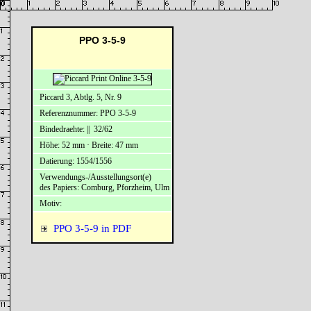
PPO 3-5-9
Piccard 3, Abtlg. 5, Nr. 9
Referenznummer: PPO 3-5-9
Bindedraehte: || 32/62
Höhe: 52 mm · Breite: 47 mm
Datierung: 1554/1556
Verwendungs-/Ausstellungsort(e)
des Papiers: Comburg, Pforzheim, Ulm
Motiv:
PPO 3-5-9 in PDF