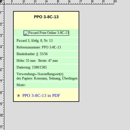
PPO 3-8C-13
Piccard 3, Abtlg. 8, Nr. 13
Referenznummer: PPO 3-8C-13
Bindedraehte: ||| 55/56
Höhe: 55 mm · Breite: 47 mm
Datierung: 1580/1585
Verwendungs-/Ausstellungsort(e)
des Papiers: Konstanz, Tettnang, Überlingen
Motiv:
PPO 3-8C-13 in PDF