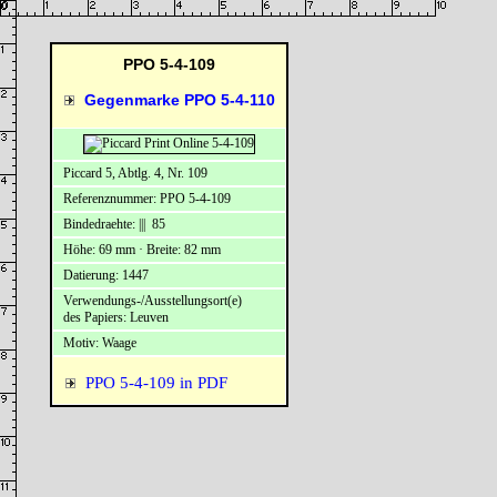
PPO 5-4-109
Gegenmarke PPO 5-4-110
Piccard 5, Abtlg. 4, Nr. 109
Referenznummer: PPO 5-4-109
Bindedraehte: ||| 85
Höhe: 69 mm · Breite: 82 mm
Datierung: 1447
Verwendungs-/Ausstellungsort(e)
des Papiers: Leuven
Motiv: Waage
PPO 5-4-109 in PDF