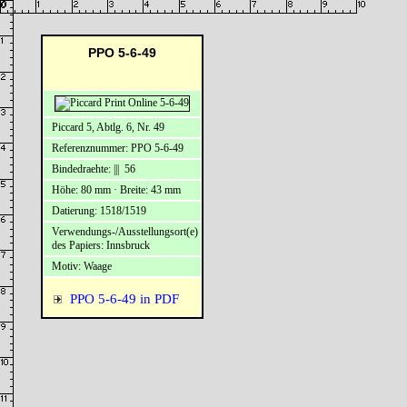
PPO 5-6-49
Piccard 5, Abtlg. 6, Nr. 49
Referenznummer: PPO 5-6-49
Bindedraehte: ||| 56
Höhe: 80 mm · Breite: 43 mm
Datierung: 1518/1519
Verwendungs-/Ausstellungsort(e)
des Papiers: Innsbruck
Motiv: Waage
PPO 5-6-49 in PDF