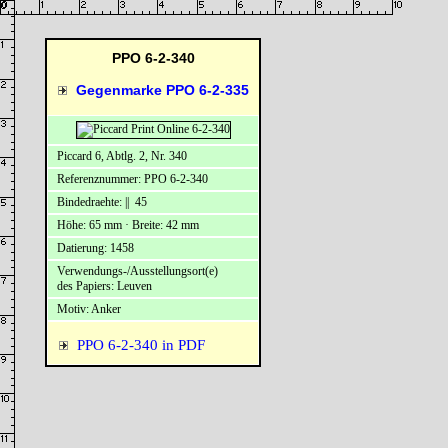
PPO 6-2-340
Gegenmarke PPO 6-2-335
Piccard 6, Abtlg. 2, Nr. 340
Referenznummer: PPO 6-2-340
Bindedraehte: || 45
Höhe: 65 mm · Breite: 42 mm
Datierung: 1458
Verwendungs-/Ausstellungsort(e)
des Papiers: Leuven
Motiv: Anker
PPO 6-2-340 in PDF