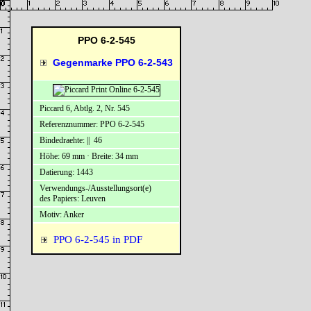
PPO 6-2-545
Gegenmarke PPO 6-2-543
Piccard 6, Abtlg. 2, Nr. 545
Referenznummer: PPO 6-2-545
Bindedraehte: || 46
Höhe: 69 mm · Breite: 34 mm
Datierung: 1443
Verwendungs-/Ausstellungsort(e)
des Papiers: Leuven
Motiv: Anker
PPO 6-2-545 in PDF