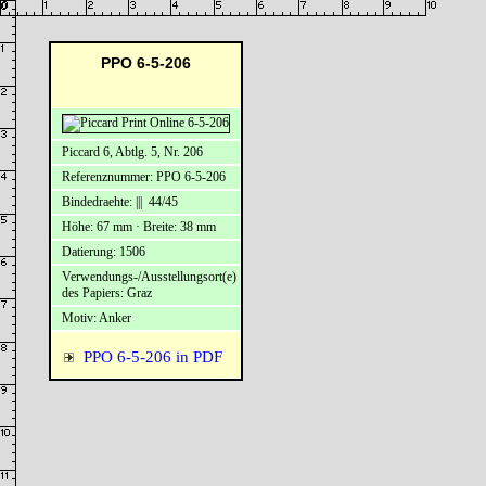
PPO 6-5-206
Piccard 6, Abtlg. 5, Nr. 206
Referenznummer: PPO 6-5-206
Bindedraehte: ||| 44/45
Höhe: 67 mm · Breite: 38 mm
Datierung: 1506
Verwendungs-/Ausstellungsort(e)
des Papiers: Graz
Motiv: Anker
PPO 6-5-206 in PDF