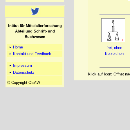
Intitut für Mittelalterforschung
Abteilung Schrift- und
Buchwesen
+
Home
frei, ohne
Beizeichen
Kontakt und Feedback
Impressum
Datenschutz
Klick auf Icon: Öffnet n
© Copyright OEAW