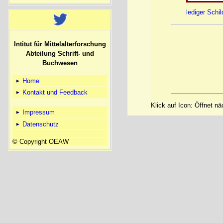
lediger Schild
Intitut für Mittelalterforschung
Abteilung Schrift- und
Buchwesen
Home
Kontakt und Feedback
Klick auf Icon: Öffnet n
Impressum
Datenschutz
© Copyright OEAW