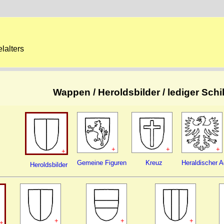
lalters
Wappen / Heroldsbilder / lediger Schild
+
+
+
+
Gemeine Figuren
Kreuz
Heraldischer A
Heroldsbilder
+
+
+
+