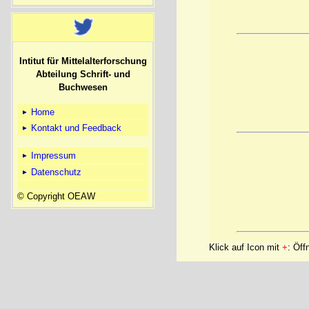
Intitut für Mittelalterforschung
Abteilung Schrift- und
Buchwesen
Home
Kontakt und Feedback
Impressum
Datenschutz
© Copyright OEAW
Klick auf Icon mit
+
: Öff