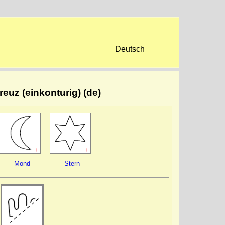
Deutsch
reuz (einkonturig) (de)
+
+
Mond
Stern