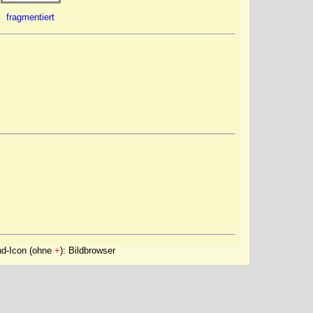
fragmentiert
nd-Icon (ohne
+
): Bildbrowser