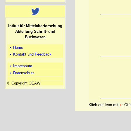
Intitut für Mittelalterforschung
Abteilung Schrift- und
Buchwesen
Home
Kontakt und Feedback
Impressum
Datenschutz
© Copyright OEAW
Klick auf Icon mit
+
: Öff