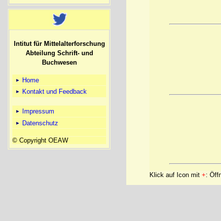
Intitut für Mittelalterforschung
Abteilung Schrift- und
Buchwesen
Home
Kontakt und Feedback
Impressum
Datenschutz
© Copyright OEAW
Klick auf Icon mit
+
: Öff