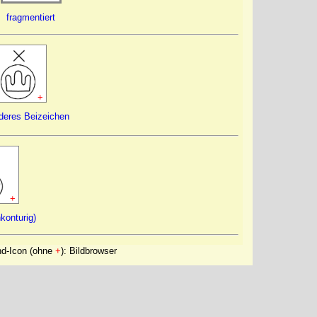
fragmentiert
+
deres Beizeichen
+
nkonturig)
nd-Icon (ohne
+
): Bildbrowser