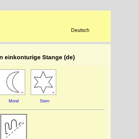
Deutsch
en einkonturige Stange (de)
+
+
Mond
Stern