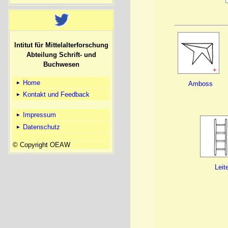
Intitut für Mittelalterforschung
Abteilung Schrift- und
Buchwesen
+
Home
Amboss
Kontakt und Feedback
Impressum
Datenschutz
© Copyright OEAW
Leit