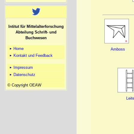
Intitut für Mittelalterforschung
Abteilung Schrift- und
Buchwesen
+
Home
Amboss
Kontakt und Feedback
Impressum
Datenschutz
© Copyright OEAW
Leit