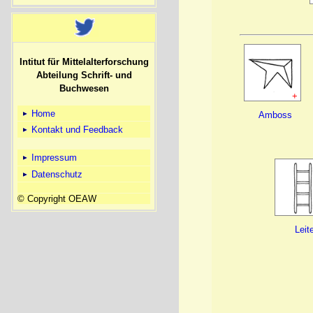
Intitut für Mittelalterforschung
Abteilung Schrift- und
Buchwesen
+
Home
Amboss
Kontakt und Feedback
Impressum
Datenschutz
© Copyright OEAW
Leit