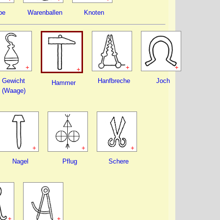
pe
Warenballen
Knoten
+
+
+
+
Gewicht
Hanfbreche
Joch
Hammer
(Waage)
+
+
+
Nagel
Pflug
Schere
+
+