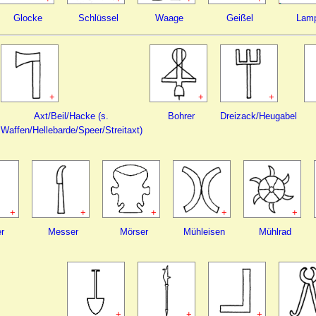
Glocke
Schlüssel
Waage
Geißel
Lam
+
+
+
Axt/Beil/Hacke (s.
Bohrer
Dreizack/Heugabel
Waffen/Hellebarde/Speer/Streitaxt)
+
+
+
+
+
er
Messer
Mörser
Mühleisen
Mühlrad
+
+
+