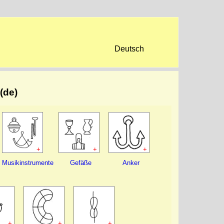
Deutsch
(de)
+
+
+
Musikinstrumente
Gefäße
Anker
+
+
+