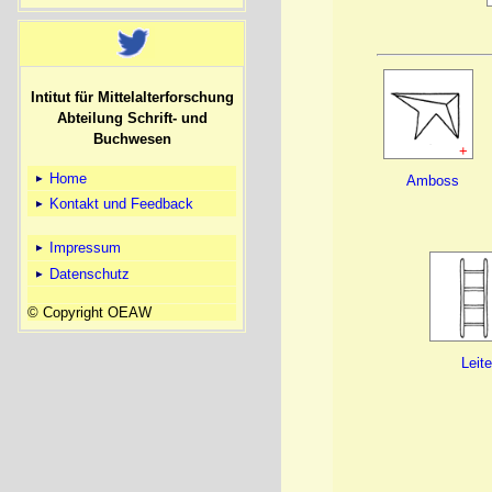
Intitut für Mittelalterforschung
Abteilung Schrift- und
Buchwesen
+
Home
Amboss
Kontakt und Feedback
Impressum
Datenschutz
© Copyright OEAW
Leite