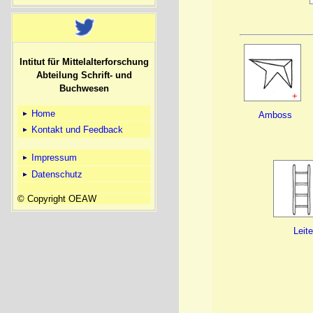
Intitut für Mittelalterforschung
Abteilung Schrift- und
Buchwesen
+
Home
Amboss
Kontakt und Feedback
Impressum
Datenschutz
© Copyright OEAW
Leite