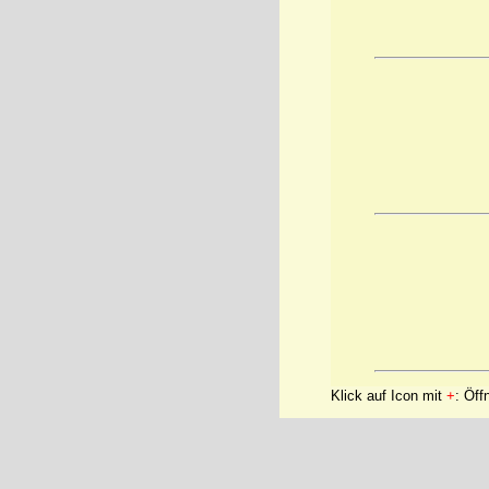
Klick auf Icon mit
+
: Öff