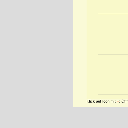
Klick auf Icon mit
+
: Öff