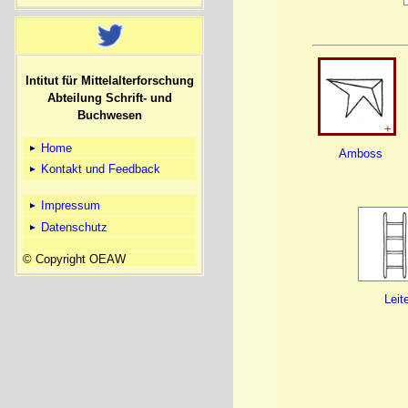
Intitut für Mittelalterforschung
Abteilung Schrift- und
Buchwesen
+
Home
Amboss
Kontakt und Feedback
Impressum
Datenschutz
© Copyright OEAW
Leit