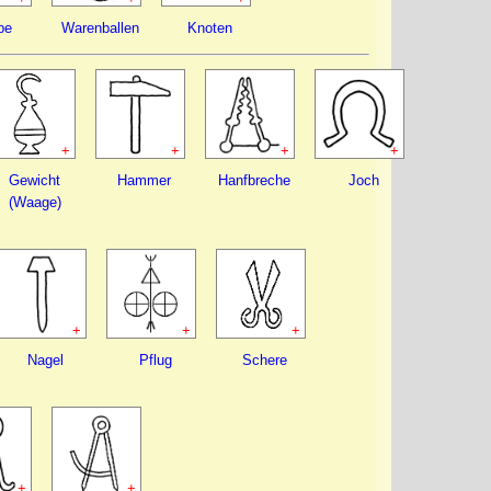
pe
Warenballen
Knoten
+
+
+
+
Gewicht
Hammer
Hanfbreche
Joch
(Waage)
+
+
+
Nagel
Pflug
Schere
+
+