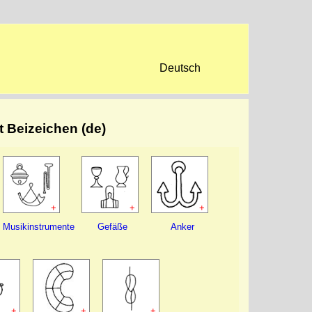
Deutsch
t Beizeichen (de)
+
+
+
Musikinstrumente
Gefäße
Anker
+
+
+