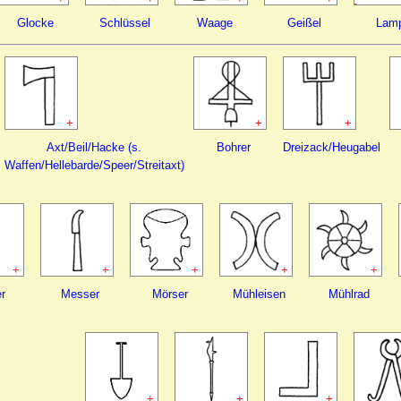
Glocke
Schlüssel
Waage
Geißel
Lam
+
+
+
Axt/Beil/Hacke (s.
Bohrer
Dreizack/Heugabel
Waffen/Hellebarde/Speer/Streitaxt)
+
+
+
+
+
er
Messer
Mörser
Mühleisen
Mühlrad
+
+
+