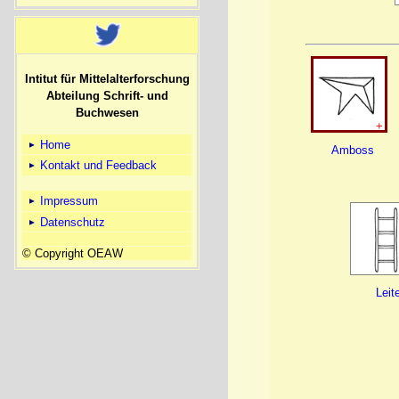
Intitut für Mittelalterforschung
Abteilung Schrift- und
Buchwesen
+
Home
Amboss
Kontakt und Feedback
Impressum
Datenschutz
© Copyright OEAW
Leit